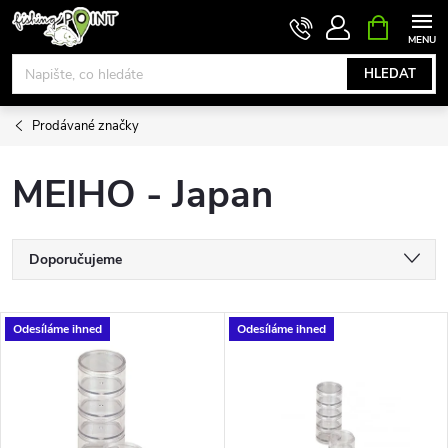
Přejít
NÁKUPNÍ
KOŠÍK
na
obsah
HLEDAT
Prodávané značky
MEIHO - Japan
Ř
Doporučujeme
a
Nejlevnější
V
Odesíláme ihned
Odesíláme ihned
Nejdražší
z
ý
Nejprodávanější
e
p
Abecedně