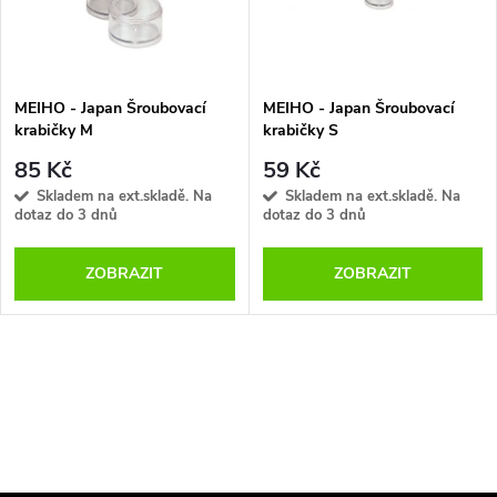
n
i
í
s
p
MEIHO - Japan Šroubovací
MEIHO - Japan Šroubovací
krabičky M
krabičky S
p
r
85 Kč
59 Kč
r
Skladem na ext.skladě. Na
Skladem na ext.skladě. Na
dotaz do 3 dnů
dotaz do 3 dnů
o
o
ZOBRAZIT
ZOBRAZIT
d
d
u
u
O
k
k
v
t
l
t