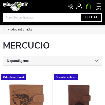
Přejít
NÁKUPNÍ
KOŠÍK
na
obsah
HLEDAT
Prodávané značky
MERCUCIO
Ř
Doporučujeme
a
Nejlevnější
V
Odesíláme ihned
Odesíláme ihned
Nejdražší
z
ý
Nejprodávanější
e
p
Abecedně