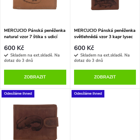
n
i
í
s
p
MERCUCIO Pánská peněženka
MERCUCIO Pánská peněženka
natural vzor 7 štika s udicí
světlehnědá vzor 3 kapr lysec
p
r
600 Kč
600 Kč
r
Skladem na ext.skladě. Na
Skladem na ext.skladě. Na
dotaz do 3 dnů
dotaz do 3 dnů
o
o
ZOBRAZIT
ZOBRAZIT
d
d
u
Odesíláme ihned
Odesíláme ihned
u
k
k
t
t