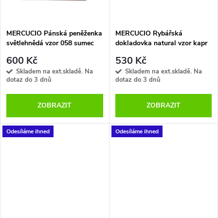
ů
ů
MERCUCIO Pánská peněženka
MERCUCIO Rybářská
světlehnědá vzor 058 sumec
dokladovka natural vzor kapr
plný
lysec
600 Kč
530 Kč
Skladem na ext.skladě. Na
Skladem na ext.skladě. Na
dotaz do 3 dnů
dotaz do 3 dnů
ZOBRAZIT
ZOBRAZIT
Odesíláme ihned
Odesíláme ihned