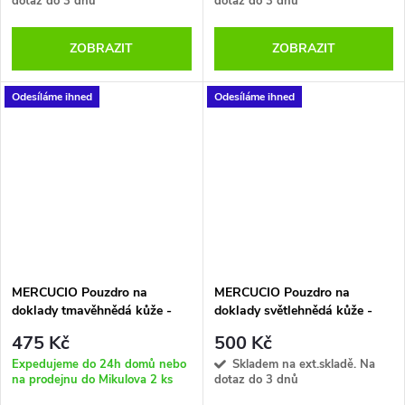
dotaz do 3 dnů
dotaz do 3 dnů
ZOBRAZIT
ZOBRAZIT
Odesíláme ihned
Odesíláme ihned
MERCUCIO Pouzdro na
MERCUCIO Pouzdro na
doklady tmavěhnědá kůže -
doklady světlehnědá kůže -
Kapr lysec
Kapr hlava
475 Kč
500 Kč
Expedujeme do 24h domů nebo
Skladem na ext.skladě. Na
na prodejnu do Mikulova
2 ks
dotaz do 3 dnů