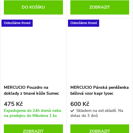
DO KOŠÍKU
ZOBRAZIT
Odesíláme ihned
Odesíláme ihned
MERCUCIO Pouzdro na
MERCUCIO Pánská peněženka
doklady z tmavé kůže Sumec
béžová vzor kapr lysec
475 Kč
600 Kč
Expedujeme do 24h domů nebo
Skladem na ext.skladě. Na
na prodejnu do Mikulova
1 ks
dotaz do 3 dnů
ZOBRAZIT
ZOBRAZIT