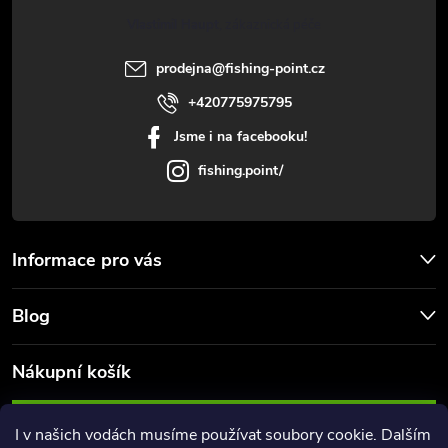
t
y
Vlastimil Haupt
í
v
prodejna
@
fishing-point.cz
+420775975795
ý
Jsme i na facebooku!
p
fishing.point/
i
s
Informace pro vás
u
Blog
Nákupní košík
0
KS /
0 KČ
I v našich vodách musíme používat soubory cookie. Dalším