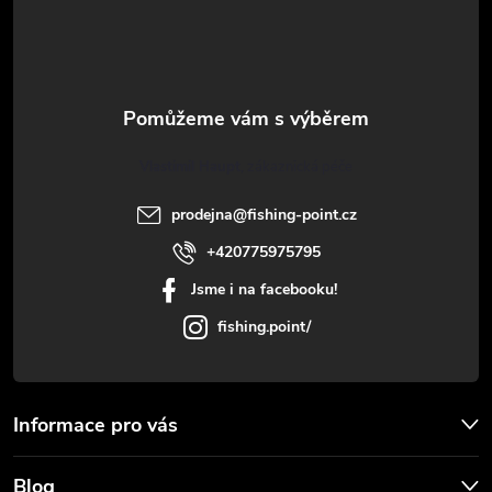
p
a
t
Vlastimil Haupt
í
prodejna
@
fishing-point.cz
+420775975795
Jsme i na facebooku!
fishing.point/
Informace pro vás
Blog