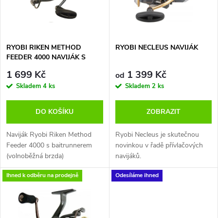
n
i
í
s
p
RYOBI RIKEN METHOD
RYOBI NECLEUS NAVIJÁK
FEEDER 4000 NAVIJÁK S
p
VOLNOBĚŽNOU BRZDOU
r
1 699 Kč
1 399 Kč
od
r
Skladem
4 ks
Skladem
2 ks
o
o
DO KOŠÍKU
ZOBRAZIT
d
d
Naviják Ryobi Riken Method
Ryobi Necleus je skutečnou
u
Feeder 4000 s baitrunnerem
novinkou v řadě přívlačových
(volnoběžná brzda)
navijáků.
u
k
Riken Method 4000 je série s
Ihned k odběru na prodejně
Odesíláme ihned
k
dokonalou přední brzdou,
t
jednoduchým a čistým
t
stříbrným designem,