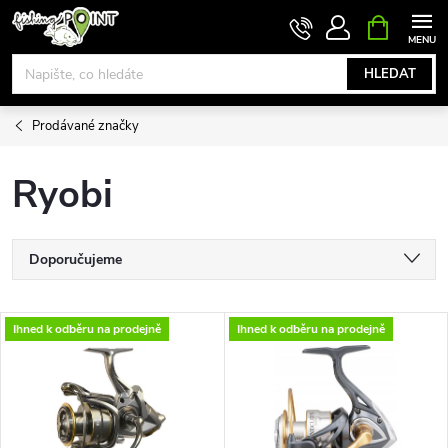
Přejít
NÁKUPNÍ
KOŠÍK
na
obsah
HLEDAT
Prodávané značky
Ryobi
Ř
Doporučujeme
a
Nejlevnější
V
Ihned k odběru na prodejně
Ihned k odběru na prodejně
Nejdražší
z
ý
Nejprodávanější
e
p
Abecedně