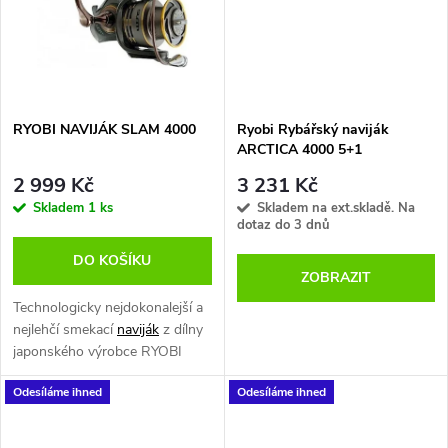
ů
univerzálně použitelná, navíc
ů
série, která plně vyhovuje všem
potřebám method feederového
rybolovu, ve skutečně
elegantním outfitu.
RYOBI NAVIJÁK SLAM 4000
Ryobi Rybářský naviják
Model 4000 je ideální volbou
ARCTICA 4000 5+1
pro střední feederové pruty
mezi 2,7 a 3,6 metru.
2 999 Kč
3 231 Kč
Skladem
1 ks
Skladem na ext.skladě. Na
dotaz do 3 dnů
DO KOŠÍKU
ZOBRAZIT
Technologicky nejdokonalejší a
nejlehčí smekací
naviják
z dílny
japonského výrobce RYOBI
s využitím nejnovější know
Odesíláme ihned
Odesíláme ihned
how používaných při výrobě
navijáků.