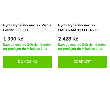
Ryobi Rybářský naviják Virtus
Ryobi Rybářský naviják
Feeder 5000 FD
OASYS MATCH FD 4500
1 990 Kč
2 428 Kč
Expedujeme do 24h domů nebo
Expedujeme do 24h domů nebo
na prodejnu do Mikulova
1 ks
na prodejnu do Mikulova
1 ks
DO KOŠÍKU
ZOBRAZIT
O
v
l