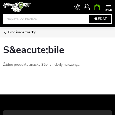
Přejít
NÁKUPNÍ
KOŠÍK
na
obsah
HLEDAT
Prodávané značky
S&eacute;bile
Žádné produkty značky
Sébile
nebyly nalezeny...
Z
á