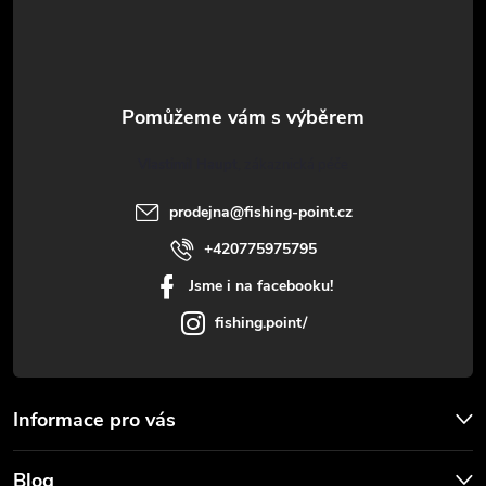
p
a
t
Vlastimil Haupt
í
prodejna
@
fishing-point.cz
+420775975795
Jsme i na facebooku!
fishing.point/
Informace pro vás
Blog