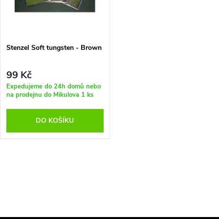
n
i
í
s
p
Stenzel Soft tungsten - Brown
p
r
99 Kč
r
Expedujeme do 24h domů nebo
na prodejnu do Mikulova
1 ks
o
o
DO KOŠÍKU
d
d
u
u
O
k
k
v
t
l
t