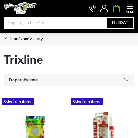
Přejít
NÁKUPNÍ
KOŠÍK
na
obsah
HLEDAT
Prodávané značky
Trixline
Ř
Doporučujeme
a
Nejlevnější
V
Odesíláme ihned
Odesíláme ihned
Nejdražší
z
ý
Nejprodávanější
e
p
Abecedně