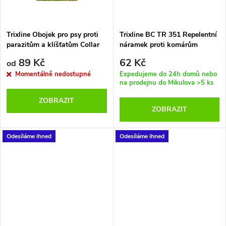
ů
ů
Trixline Obojek pro psy proti
Trixline BC TR 351 Repelentní
parazitům a klíšťatům Collar
náramek proti komárům
Tick TR
MOSQUITO
89 Kč
62 Kč
od
Momentálně nedostupné
Expedujeme do 24h domů nebo
na prodejnu do Mikulova
>5 ks
ZOBRAZIT
ZOBRAZIT
Odesíláme ihned
Odesíláme ihned