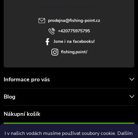
t
p
Vlastimil Haupt
r
í
prodejna
@
fishing-point.cz
v
+420775975795
k
Jsme i na facebooku!
y
fishing.point/
v
ý
Informace pro vás
p
Blog
i
s
Nákupní košík
u
0
KS /
0 KČ
I v našich vodách musíme používat soubory cookie. Dalším