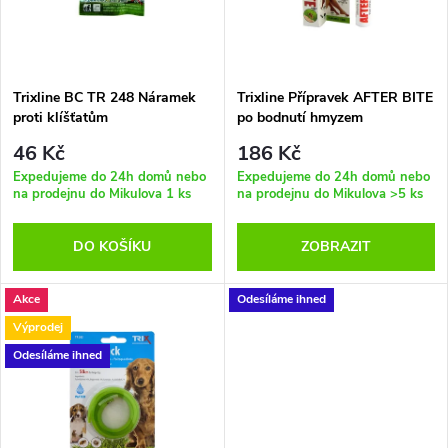
n
i
í
s
p
Trixline BC TR 248 Náramek
Trixline Přípravek AFTER BITE
proti klíšťatům
po bodnutí hmyzem
p
r
46 Kč
186 Kč
r
Expedujeme do 24h domů nebo
Expedujeme do 24h domů nebo
na prodejnu do Mikulova
1 ks
na prodejnu do Mikulova
>5 ks
o
o
DO KOŠÍKU
ZOBRAZIT
d
d
u
Akce
Odesíláme ihned
u
Výprodej
k
Odesíláme ihned
k
t
t