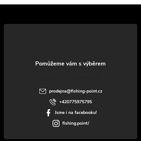
Z
á
p
a
t
Vlastimil Haupt
í
prodejna
@
fishing-point.cz
+420775975795
Jsme i na facebooku!
fishing.point/