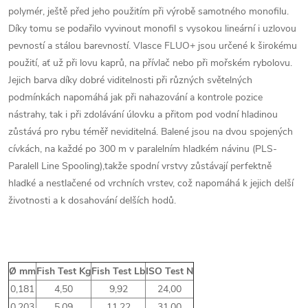
polymér, ještě před jeho použitím při výrobě samotného monofilu.
Díky tomu se podařilo vyvinout monofil s vysokou lineární i uzlovou
pevností a stálou barevností. Vlasce FLUO+ jsou určené k širokému
použití, ať už při lovu kaprů, na přívlač nebo při mořském rybolovu.
Jejich barva díky dobré viditelnosti při různých světelných
podmínkách napomáhá jak při nahazování a kontrole pozice
nástrahy, tak i při zdolávání úlovku a přitom pod vodní hladinou
zůstává pro rybu téměř neviditelná. Balené jsou na dvou spojených
cívkách, na každé po 300 m v paralelním hladkém návinu (PLS-
Paralell Line Spooling),takže spodní vrstvy zůstávají perfektně
hladké a nestlačené od vrchních vrstev, což napomáhá k jejich delší
životnosti a k dosahování delších hodů.
Ø mm
Fish Test Kg
Fish Test Lb
ISO Test N
0,181
4,50
9,92
24,00
0,203
5,09
11,22
31,00