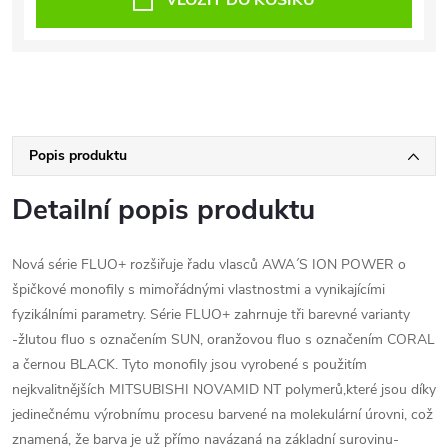
VLOŽIT DO KOŠÍKU
Popis produktu
Detailní popis produktu
Nová série FLUO+ rozšiřuje řadu vlasců AWA´S ION POWER o
špičkové monofily s mimořádnými vlastnostmi a vynikajícími
fyzikálními parametry. Série FLUO+ zahrnuje tři barevné varianty
-žlutou fluo s označením SUN, oranžovou fluo s označením CORAL
a černou BLACK. Tyto monofily jsou vyrobené s použitím
nejkvalitnějších MITSUBISHI NOVAMID NT polymerů,které jsou díky
jedinečnému výrobnímu procesu barvené na molekulární úrovni, což
znamená, že barva je už přímo navázaná na základní surovinu-