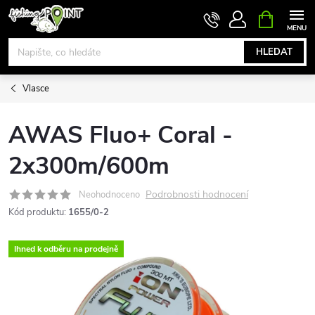
Přejít
NÁKUPNÍ
KOŠÍK
na
obsah
HLEDAT
Vlasce
AWAS Fluo+ Coral -
2x300m/600m
Podrobnosti hodnocení
Neohodnoceno
Kód produktu:
1655/0-2
Ihned k odběru na prodejně