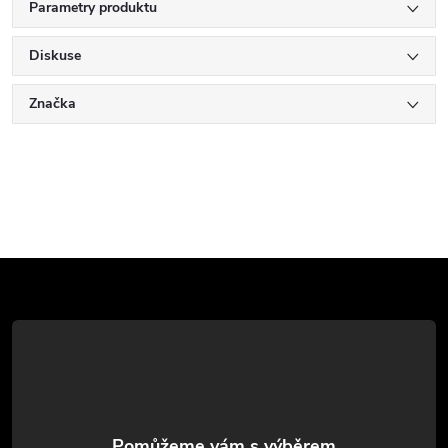
Parametry produktu
Diskuse
Značka
Z
á
p
a