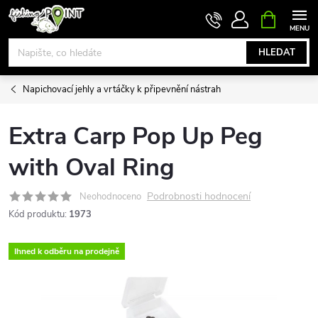
Přejít
NÁKUPNÍ
KOŠÍK
na
obsah
HLEDAT
Napichovací jehly a vrtáčky k připevnění nástrah
Extra Carp Pop Up Peg
with Oval Ring
Podrobnosti hodnocení
Neohodnoceno
Kód produktu:
1973
Ihned k odběru na prodejně