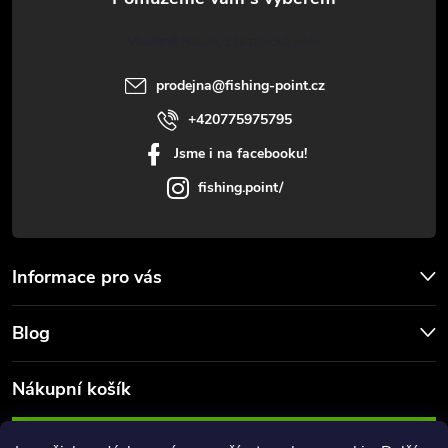
t
Vlastimil Haupt
í
prodejna
@
fishing-point.cz
+420775975795
Jsme i na facebooku!
fishing.point/
Informace pro vás
Blog
Nákupní košík
0
KS /
0 KČ