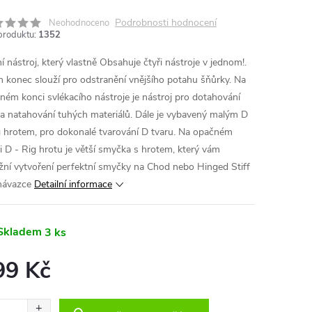
Podrobnosti hodnocení
Neohodnoceno
produktu:
1352
í nástroj, který vlastně Obsahuje čtyři nástroje v jednom!.
n konec slouží pro odstranění vnějšího potahu šňůrky. Na
ném konci svlékacího nástroje je nástroj pro dotahování
 a natahování tuhých materiálů. Dále je vybavený malým D
g hrotem, pro dokonalé tvarování D tvaru. Na opačném
i D - Rig hrotu je větší smyčka s hrotem, který vám
ní vytvoření perfektní smyčky na Chod nebo Hinged Stiff
návazce
Detailní informace
Skladem
3 ks
99 Kč
ná
: