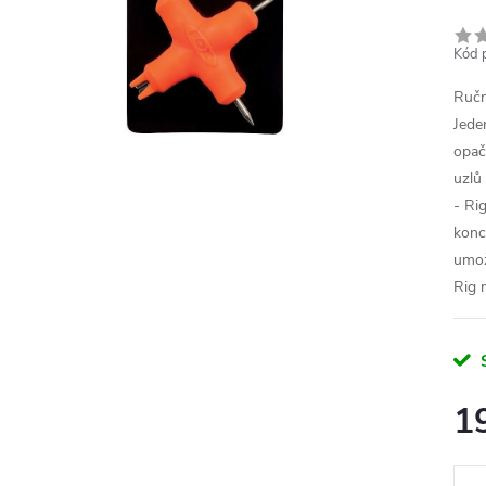
Kód 
Ručn
Jede
opač
uzlů
- Ri
konc
umož
Rig 
1
Měr
cena