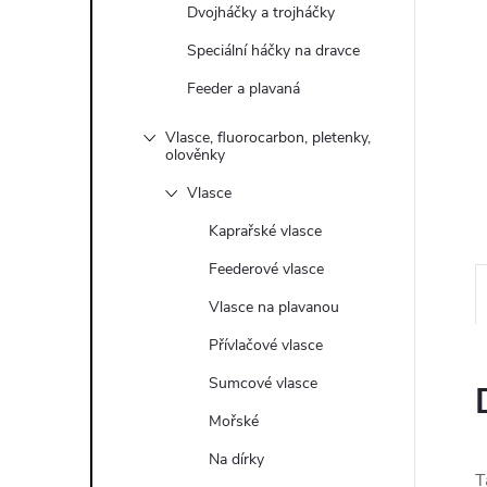
e
Dvojháčky a trojháčky
Speciální háčky na dravce
l
Feeder a plavaná
Vlasce, fluorocarbon, pletenky,
olověnky
Vlasce
Kaprařské vlasce
Feederové vlasce
Vlasce na plavanou
Přívlačové vlasce
Sumcové vlasce
Mořské
Na dírky
T