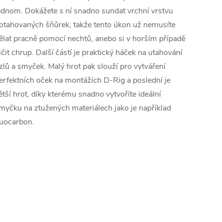
ednom. Dokážete s ní snadno sundat vrchní vrstvu
otahovaných šňůrek, takže tento úkon už nemusíte
ělat pracně pomocí nechtů, anebo si v horším případě
ičit chrup. Další částí je praktický háček na utahování
zlů a smyček. Malý hrot pak slouží pro vytváření
erfektních oček na montážích D-Rig a poslední je
ětší hrot, díky kterému snadno vytvoříte ideální
myčku na ztužených materiálech jako je například
luocarbon.