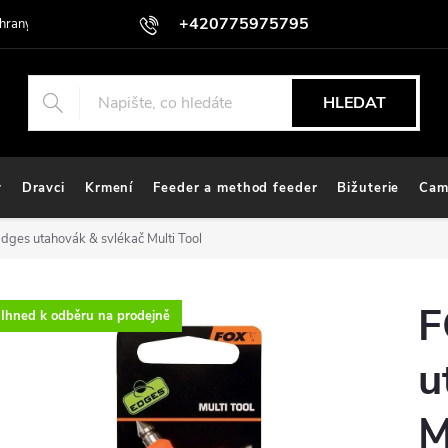
+420775975795
hrany osobních údajů
HLEDAT
y
Dravci
Krmení
Feeder a method feeder
Bižuterie
Cam
dges utahovák & svlékač Multi Tool
F
Ihned k odběru na prodejně
u
M