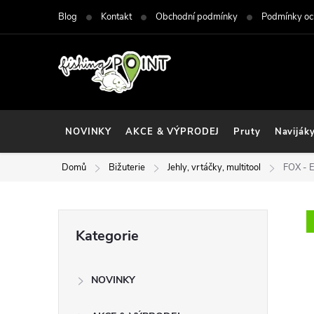
Přejít
Blog
Kontakt
Obchodní podmínky
Podmínky oc
na
obsah
NOVINKY
AKCE & VÝPRODEJ
Pruty
Naviják
Domů
Bižuterie
Jehly, vrtáčky, multitool
FOX - E
P
Přeskočit
Kategorie
kategorie
o
NOVINKY
s