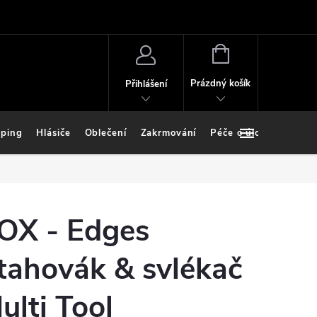
NÁKUPNÍ
KOŠÍK
Prázdný košík
Přihlášení
ping
Hlásiče
Oblečení
Zakrmování
Péče o úlovek
Stoj
OX - Edges
tahovák & svlékač
ulti Tool