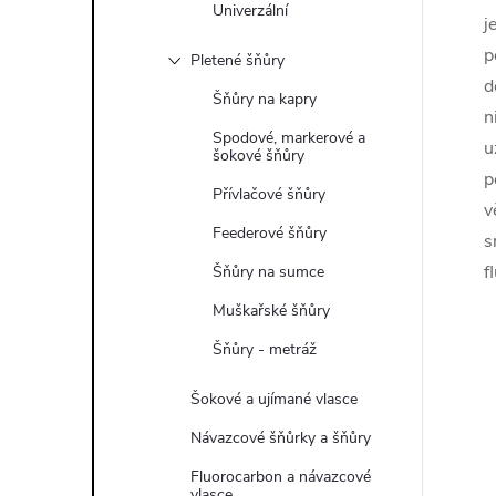
Univerzální
j
p
Pletené šňůry
d
Šňůry na kapry
n
Spodové, markerové a
u
šokové šňůry
p
Přívlačové šňůry
v
Feederové šňůry
s
f
Šňůry na sumce
Muškařské šňůry
Šňůry - metráž
Šokové a ujímané vlasce
Návazcové šňůrky a šňůry
Fluorocarbon a návazcové
vlasce