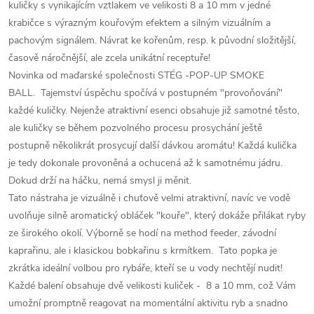
kuličky s vynikajícím vztlakem ve velikosti 8 a 10 mm v jedné
krabičce s výrazným kouřovým efektem a silným vizuálním a
pachovým signálem. Návrat ke kořenům, resp. k původní složitější,
časově náročnější, ale zcela unikátní receptuře!
Novinka od maďarské společnosti STÉG -POP-UP SMOKE
BALL. Tajemství úspěchu spočívá v postupném "provoňování"
každé kuličky. Nejenže atraktivní esenci obsahuje již samotné těsto,
ale kuličky se během pozvolného procesu prosychání ještě
postupně několikrát prosycují další dávkou aromátu! Každá kulička
je tedy dokonale provoněná a ochucená až k samotnému jádru.
Dokud drží na háčku, nemá smysl ji měnit.
Tato nástraha je vizuálně i chuťově velmi atraktivní, navíc ve vodě
uvolňuje silně aromatický obláček "kouře", který dokáže přilákat ryby
ze širokého okolí. Výborně se hodí na method feeder, závodní
kaprařinu, ale i klasickou bobkařinu s krmítkem. Tato popka je
zkrátka ideální volbou pro rybáře, kteří se u vody nechtějí nudit!
Každé balení obsahuje dvě velikosti kuliček - 8 a 10 mm, což Vám
umožní promptně reagovat na momentální aktivitu ryb a snadno