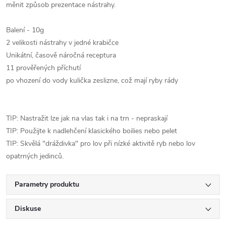
měnit způsob prezentace nástrahy.
Balení - 10g
2 velikosti nástrahy v jedné krabičce
Unikátní, časově náročná receptura
11 prověřených příchutí
po vhození do vody kulička zeslizne, což mají ryby rády
TIP: Nastražit lze jak na vlas tak i na trn - nepraskají
TIP: Použijte k nadlehčení klasického boilies nebo pelet
TIP: Skvělá "dráždivka" pro lov při nízké aktivitě ryb nebo lov
opatrných jedinců.
Parametry produktu
Diskuse