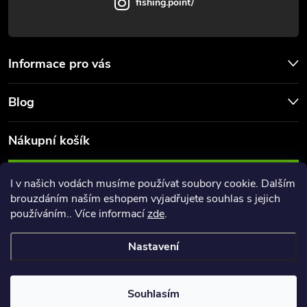
fishing.point/
Informace pro vás
Blog
Nákupní košík
0
KS /
0 KČ
I v našich vodách musíme používat soubory cookie. Dalším
brouzdáním naším eshopem vyjadřujete souhlas s jejich
používáním.. Více informací
zde
.
Nastavení
Copyright 2026
FishingPoint
. Všechna práva vyhrazena.
Souhlasím
Vytvořil Shoptet