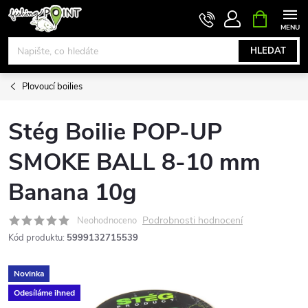
Přejít
NÁKUPNÍ
KOŠÍK
na
obsah
HLEDAT
Plovoucí boilies
Stég Boilie POP-UP
SMOKE BALL 8-10 mm
Banana 10g
Podrobnosti hodnocení
Neohodnoceno
Kód produktu:
5999132715539
Novinka
Odesíláme ihned