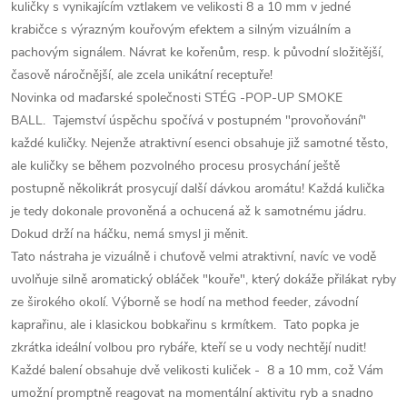
kuličky s vynikajícím vztlakem ve velikosti 8 a 10 mm v jedné
krabičce s výrazným kouřovým efektem a silným vizuálním a
pachovým signálem. Návrat ke kořenům, resp. k původní složitější,
časově náročnější, ale zcela unikátní receptuře!
Novinka od maďarské společnosti STÉG -POP-UP SMOKE
BALL. Tajemství úspěchu spočívá v postupném "provoňování"
každé kuličky. Nejenže atraktivní esenci obsahuje již samotné těsto,
ale kuličky se během pozvolného procesu prosychání ještě
postupně několikrát prosycují další dávkou aromátu! Každá kulička
je tedy dokonale provoněná a ochucená až k samotnému jádru.
Dokud drží na háčku, nemá smysl ji měnit.
Tato nástraha je vizuálně i chuťově velmi atraktivní, navíc ve vodě
uvolňuje silně aromatický obláček "kouře", který dokáže přilákat ryby
ze širokého okolí. Výborně se hodí na method feeder, závodní
kaprařinu, ale i klasickou bobkařinu s krmítkem. Tato popka je
zkrátka ideální volbou pro rybáře, kteří se u vody nechtějí nudit!
Každé balení obsahuje dvě velikosti kuliček - 8 a 10 mm, což Vám
umožní promptně reagovat na momentální aktivitu ryb a snadno