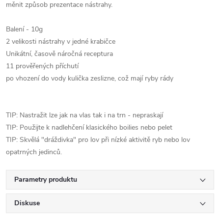
měnit způsob prezentace nástrahy.
Balení - 10g
2 velikosti nástrahy v jedné krabičce
Unikátní, časově náročná receptura
11 prověřených příchutí
po vhození do vody kulička zeslizne, což mají ryby rády
TIP: Nastražit lze jak na vlas tak i na trn - nepraskají
TIP: Použijte k nadlehčení klasického boilies nebo pelet
TIP: Skvělá "dráždivka" pro lov při nízké aktivitě ryb nebo lov
opatrných jedinců.
Parametry produktu
Diskuse