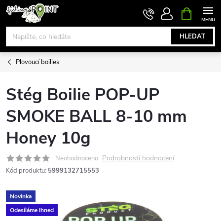
Přejít
NÁKUPNÍ
KOŠÍK
na
obsah
HLEDAT
Plovoucí boilies
Stég Boilie POP-UP
SMOKE BALL 8-10 mm
Honey 10g
Podrobnosti hodnocení
Neohodnoceno
Kód produktu:
5999132715553
Novinka
Odesíláme ihned