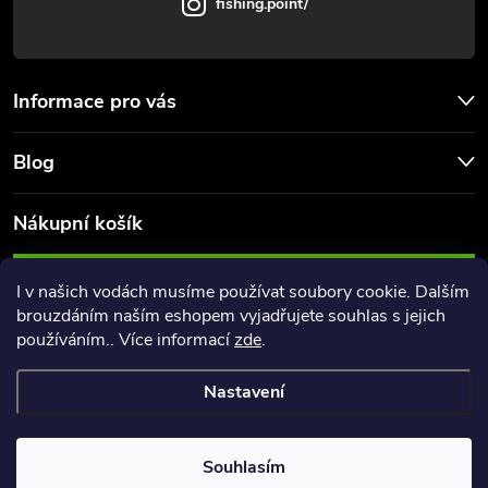
fishing.point/
Informace pro vás
Blog
Nákupní košík
0
KS /
0 KČ
I v našich vodách musíme používat soubory cookie. Dalším
brouzdáním naším eshopem vyjadřujete souhlas s jejich
používáním.. Více informací
zde
.
Nastavení
Copyright 2026
FishingPoint
. Všechna práva vyhrazena.
Souhlasím
Vytvořil Shoptet