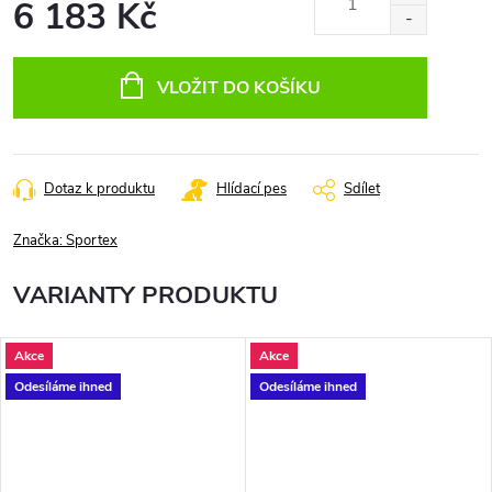
6 183 Kč
Měrná
cena:
VLOŽIT DO KOŠÍKU
Dotaz k produktu
Hlídací pes
Sdílet
Značka:
Sportex
VARIANTY PRODUKTU
Akce
Akce
Odesíláme ihned
Odesíláme ihned