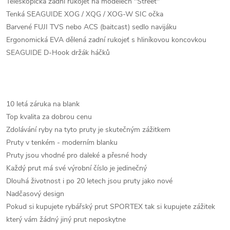
Teleskopická zadní rukojeť na modelech "Street"
Tenká SEAGUIDE XOG / XQG / XOG-W SIC očka
Barvené FUJI TVS nebo ACS (baitcast) sedlo navijáku
Ergonomická EVA dělená zadní rukojeť s hliníkovou koncovkou
SEAGUIDE D-Hook držák háčků
10 letá záruka na blank
Top kvalita za dobrou cenu
Zdolávání ryby na tyto pruty je skutečným zážitkem
Pruty v tenkém - moderním blanku
Pruty jsou vhodné pro daleké a přesné hody
Každý prut má své výrobní číslo je jedinečný
Dlouhá životnost i po 20 letech jsou pruty jako nové
Nadčasový design
Pokud si kupujete rybářský prut SPORTEX tak si kupujete zážitek
který vám žádný jiný prut neposkytne