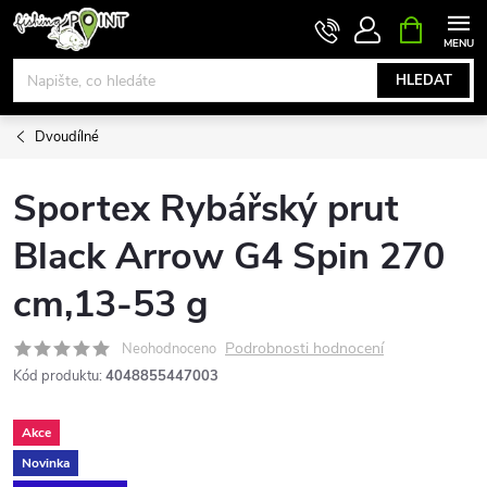
Přejít
NÁKUPNÍ
KOŠÍK
na
obsah
HLEDAT
Dvoudílné
Sportex Rybářský prut
Black Arrow G4 Spin 270
cm,13-53 g
Podrobnosti hodnocení
Neohodnoceno
Kód produktu:
4048855447003
Akce
Novinka