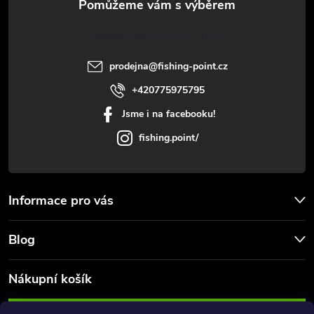
t
Vlastimil Haupt
í
prodejna
@
fishing-point.cz
+420775975795
Jsme i na facebooku!
fishing.point/
Informace pro vás
Blog
Nákupní košík