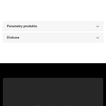
Parametry produktu
Diskuse
Z
á
p
a