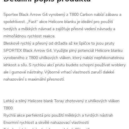
Sportex Black Arrow G4 vyrobený z T800 Carbon nabízí zábavu a
spolehlivost. „Fast“ akce Helicore blanku je ideální pro použití
tvrdých a měkkých návnad a zajišťuje přesné vedení návnady a
mimořádnou rychlost reakce.
Bleskově rychlý a přesný od držadla až ke špičce to jsou pruty
SPORTEX Black Arrow G4. Využijte plný potenciál Helicore blanku
vyrobeného z T800 uhlíkových vláken, který nabízí nepřekonatelnou
lehkost a sílu. S rychlou akcí prutu budete schopni používat woblery
ale i gumové nástrahy. Výborné vrhací vlastnosti zaručí daleké
nahazování s maximální přesností.
Lehký a silný Helicore blank Toray zhotovený z uhlíkových vláken
T800
Rychlá akce perfekntá pro použití měkkých a tvrdých nástrah
Enormní rychlost a skvělé nahazovací vlastnosti